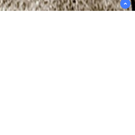
返回
顶部
产品
中心
20PS-2.7
20PS-3.0
20